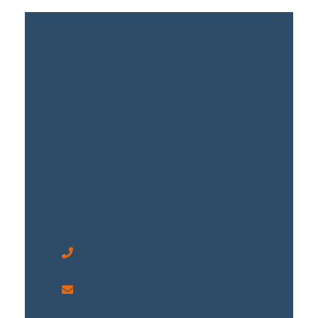
Contact Us
DSC LEGAL
BEHREN PALAIS
Behrenstraße 36 | D-10117 Berlin
Our telephone hours:
Mo - Tue 9:00 am to 6:00 pm
Fr 9:00 am to 3:00 pm
+49 30 889 29 44-0
contact@dsc-legal.com