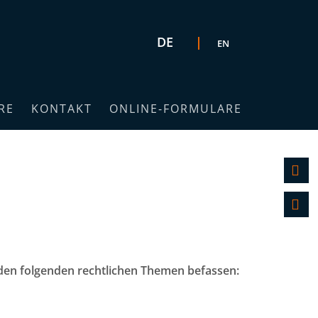
Sprache auswählen
DE
EN
RE
KONTAKT
ONLINE-FORMULARE
K
F
den folgenden rechtlichen Themen befassen: