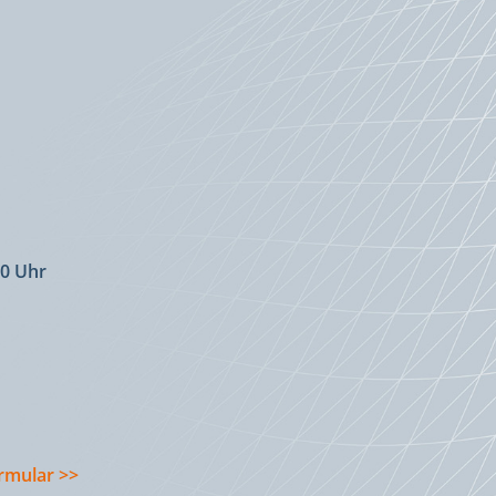
00 Uhr
ormular >>