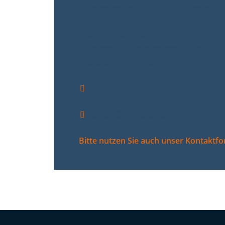
Behrenstraße 36 | D-10117 Berlin
Unsere Telefonzeiten:
Montags bis Donnerstags 9:00 bis 18:
Freitags: 9:00 bis 15:00 Uhr
+49 30 889 29 44-0
contact@dsc-legal.com
Bitte nutzen Sie auch unser Kontaktf