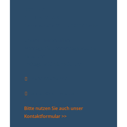
DSC LEGAL
BEHREN PALAIS
Behrenstraße 36 | D-10117 Berlin
Unsere Telefonzeiten:
Montags bis Donnerstags 9:00 bis
18:00 Uhr
Freitags: 9:00 bis 15:00 Uhr
+49 30 889 29 44-0
contact@dsc-legal.com
Bitte nutzen Sie auch unser
Kontaktformular >>