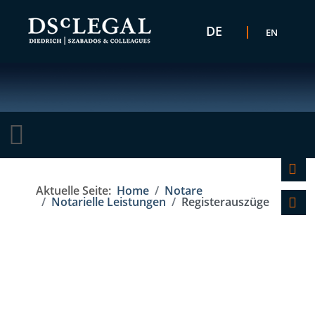
Sprache auswählen
DE
EN
K
Aktuelle Seite:
Home
Notare
F
Notarielle Leistungen
Registerauszüge