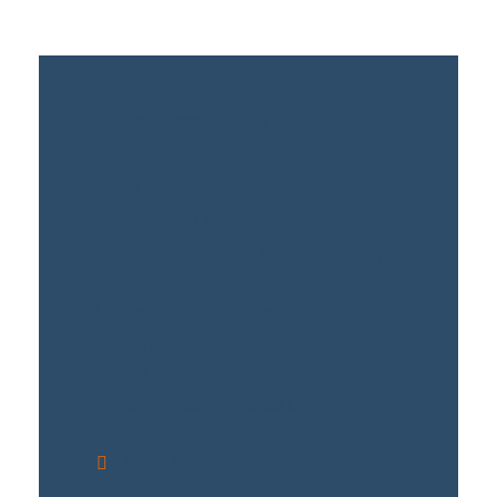
Kontaktieren Sie uns
DSC LEGAL
BEHREN PALAIS
Behrenstraße 36 | D-10117 Berlin
Unsere Telefonzeiten:
Montags bis Donnerstags 9:00 bis
18:00 Uhr
Freitags: 9:00 bis 15:00 Uhr
+49 30 889 29 44-0